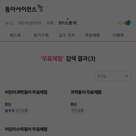
뉴스
d라이브러리
AIR
DS스토어
베스트
정기구독
교구·굿즈
무료체험
이벤트
‘
무료체험
’
검색 결과
(
3
)
인기순
어린이과학동아 무료체험
과학동아 무료체험
0
원
0
원
증정
인기상품
인기상품
어린이수학동아 무료체험