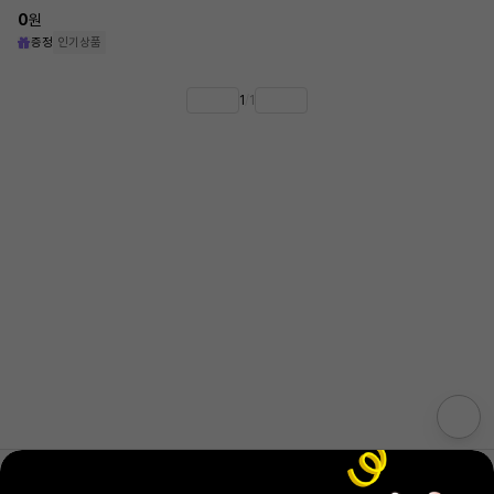
0
원
증정
인기상품
1
/
1
회사소개
저작권 · 콘텐츠 이용안내
개인정보 처리방침
광고안내
통합고객센터
입점신청