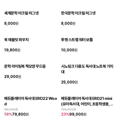
세계문학 아크릴 마그넷
한국문학 아크릴 마그넷
판매 종료
판매 종료
보내주신 성원에 감사드립니다.
보내주신 성원에 감사드립니다.
8,000
원
8,000
원
북 태블릿 파우치
투명 스트랩 워터 보틀
판매 종료
판매 종료
보내주신 성원에 감사드립니다.
보내주신 성원에 감사드립니다.
19,800
원
10,000
원
문학 라이팅북 책모양 무드등
시노링크 다용도 독서대 노트북 거치
판매 종료
완판
대
보내주신 성원에 감사드립니다.
보내주신 성원에 감사드립니다.
29,000
원
25,000
원
에듀플레이어 독서대 ERD22 Woo
에듀플레이어 독서대 ERD21 mini 
d
(유아독서대, 어린이, 초등학생용, 공
구핫딜아이템) 
98,000
원
129,000
원
19
%
79,800
원
23
%
99,000
원