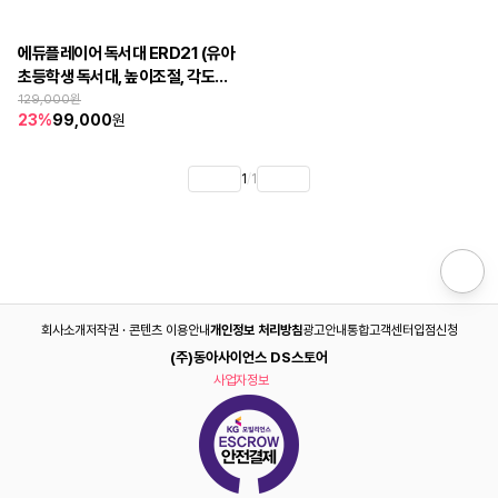
에듀플레이어 독서대 ERD21 (유아 
초등학생 독서대, 높이조절, 각도조
절, 책받침대, 좌식 독서대, 성인 독서
129,000
원
23
%
99,000
원
대)
1
/
1
회사소개
저작권 · 콘텐츠 이용안내
개인정보 처리방침
광고안내
통합고객센터
입점신청
(주)동아사이언스 DS스토어
사업자정보