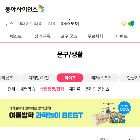
뉴스
d라이브러리
AIR
DS스토어
베스트
정기구독
교구·굿즈
무료체험
이벤트
문구/생활
과학굿즈
디지털/가전
라이프
레저/스포츠
만들기
전체
체험학습
생활용품/잡화
제지류
온라인 콘텐츠
인기순