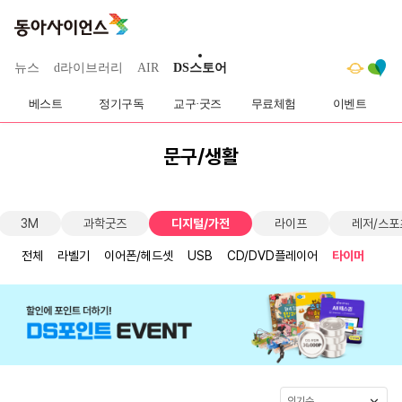
뉴스
d라이브러리
AIR
DS스토어
베스트
정기구독
교구·굿즈
무료체험
이벤트
문구/생활
3M
과학굿즈
디지털/가전
라이프
레저/스포
전체
라벨기
이어폰/헤드셋
USB
CD/DVD플레이어
타이머
인기순