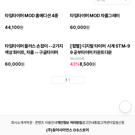
타임타이머 MOD 홈에디션 4종
타임타이머 MOD 차콜그레이
44,100
원
60,000
원
타임타이머 플러스 손잡이 --2가지 
[힘멜] 디지탈 타이머  시계 STM-9
색상 화이트, 차콜 -- 구글타이머
9 공부타이머 카운트다운
15,000
원
60,000
원
43
%
8,500
원
1
/
1
회사소개
저작권 · 콘텐츠 이용안내
개인정보 처리방침
광고안내
통합고객센터
입점신청
(주)동아사이언스 DS스토어