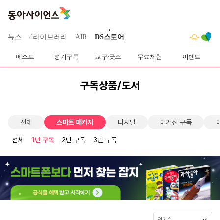
뉴스
d라이브러리
AIR
DS스토어
베스트
정기구독
교구·굿즈
무료체험
이벤트
구독상품/도서
전체
스마트 패키지
디지털
매거진 구독
전체
1년 구독
2년 구독
3년 구독
인기순