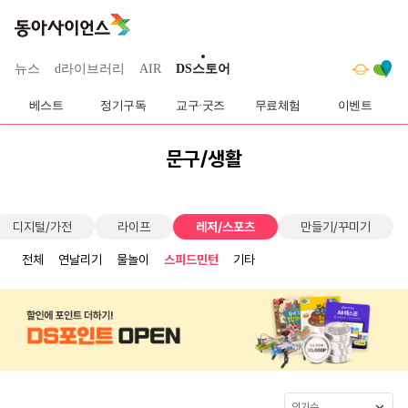
뉴스
d라이브러리
AIR
DS스토어
베스트
정기구독
교구·굿즈
무료체험
이벤트
문구/생활
디지털/가전
라이프
레저/스포츠
만들기/꾸미기
전체
연날리기
물놀이
스피드민턴
기타
인기순