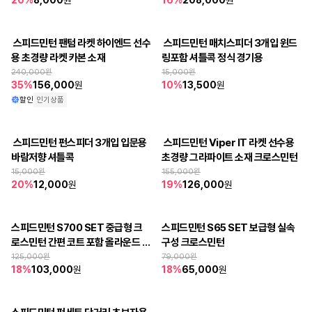
20
%
8,000
원
16
%
208,000
원
 스피드민턴 팬텀 라켓 하이엔드 선수
 스피드민턴 매치스피더 3개입 윈드
용 초경량 라켓 카본 소재
링포함 셔틀콕 정식 경기용
240,000
원
15,000
원
35
%
156,000
원
10
%
13,500
원
할인
인기상품
 스피드민턴 펀스피더 3개입 입문용 
 스피드민턴 Viper IT 라켓 선수용 
바람저향 셔틀콕
초경량 그라파이트 소재 크로스민턴
15,000
원
155,000
원
20
%
12,000
원
19
%
126,000
원
스피드민턴 S700 SET 중급형 크
스피드민턴 S65 SET 보급형 실속
로스민턴 간편 코트 포함 올라운드 구
구성 크로스민턴
성
125,000
원
79,000
원
18
%
103,000
원
18
%
65,000
원