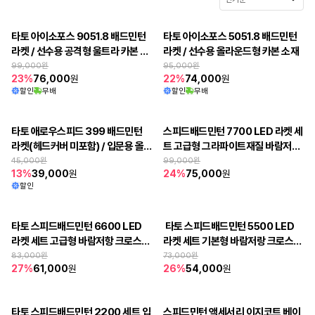
타토 아이소포스 9051.8 배드민턴 
타토 아이소포스 5051.8 배드민턴 
라켓 / 선수용 공격형 울트라 카본 소
라켓 / 선수용 올라운드형 카본 소재
재
99,000
원
95,000
원
23
%
76,000
원
22
%
74,000
원
할인
무배
할인
무배
타토 애로우스피드 399 배드민턴 
스피드배드민턴 7700 LED 라켓 세
라켓(헤드커버 미포함) / 입문용 올
트 고급형 그라파이트재질 바람저항 
라운드형
크로스민턴
45,000
원
99,000
원
13
%
39,000
원
24
%
75,000
원
할인
타토 스피드배드민턴 6600 LED 
 타토 스피드배드민턴 5500 LED 
판매 종료
라켓 세트 고급형 바람저항 크로스민
라켓 세트 기본형 바람저랑 크로스민
보내주신 성원에 감사드립니다.
턴
턴
83,000
원
73,000
원
27
%
61,000
원
26
%
54,000
원
타토 스피드배드민턴 2200 세트 입
스피드민턴 액세서리 이지코트 베이