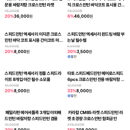
문용 바람저항 크로스민턴 라켓
직 크로스민턴 바닥코트 표시용 간이
코트
45,000
원
49,000
원
20
%
36,000
원
6
%
46,000
원
스피드민턴 액세서리 이지콘 크로스
스피드민턴 액세서리 윈드링 바람 부
민턴 바닥 코트 표시용 간이코트 마커
는날 필수템
콘
10,000
원
5,000
원
20
%
8,000
원
30
%
3,500
원
할인
스피드민턴 액세서리 정품 스피드라
타토 스피드배드민턴 에어로스피드 
판매 종료
이트 8개입 야간 필수 소모품
6pcs 크로스민턴 전용 바람저항 셔
보내주신 성원에 감사드립니다.
틀콕
10,000
원
12,000
원
20
%
8,000
원
33
%
8,000
원
할인
 패밀리펀 에어셔틀콕 3개입 야외배
 카라칼 CM85 라켓 스피드민턴 라
드민턴 바람저항 스피드민턴 겸용
켓 초경량 크로스민턴 협회공인
10,000
원
249,000
원