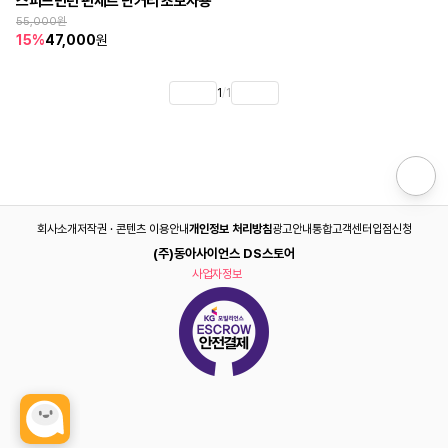
스피드민턴 펀세트 단거리 초보자용
55,000
원
15
%
47,000
원
1
/
1
회사소개
저작권 · 콘텐츠 이용안내
개인정보 처리방침
광고안내
통합고객센터
입점신청
(주)동아사이언스 DS스토어
사업자정보