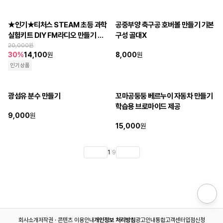
★인기★티처스 STEAM 초등 과학
공중부양 축구공 호버볼 만들기 기본
실험키트 DIY FM라디오 만들기 교
구성 골대X
구 A-40A
20,000
원
30
%
14,100
원
8,000
원
인기상품
광섬유 분수 만들기
꼬마공둥둥 베르누이 자동차 만들기
학습용 브로마이드 제공
9,000
원
15,000
원
1
/
9
회사소개
저작권 · 콘텐츠 이용안내
개인정보 처리방침
광고안내
통합고객센터
입점신청