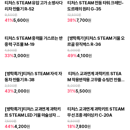
티처스 STEAM 유압 고가 소방사다
티처스 STEAM 전동 타워 크레인-
리차 만들기 R-52
도르래의 원리 G-35
9,500
원
12,500
원
41
%
5,600
원
38
%
7,700
원
티처스 STEAM 중력을 거스르는 반
[방학특가]티처스 STEAM 거울 오
중력 구조물 M-19
르골 뮤직박스 R-36
4,500
원
8,000
원
33
%
3,000
원
49
%
4,100
원
[방학특가]티처스 STEAM 자석 자
 티처스 교과연계 과학키트 STEA
동차 만들기 R-38
M 작용반작용 고무줄 슈팅건 만들기 
GR-33
3,500
원
8,000
원
43
%
2,000
원
31
%
5,500
원
[방학특가]티처스 교과연계 과학키
티처스 교과연계 과학키트 STEAM 
트 STEAM LED 거울 마술상자 만
무선 조종 레이싱카 C-20A
들기 M-30
7,500
원
9,500
원
44
%
4,200
원
18
%
7,800
원