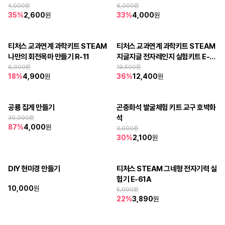
4,000
원
6,000
원
35
%
2,600
원
33
%
4,000
원
티처스 교과연계 과학키트 STEAM 
티처스 교과연계 과학키트 STEAM 
나만의 회전목마 만들기 R-11
지글지글 전자레인지 실험키트 E-0
7
6,000
원
19,500
원
18
%
4,900
원
36
%
12,400
원
공룡 집게 만들기
곤충화석 발굴체험 키트 교구 호박화
석
30,000
원
87
%
4,000
원
3,000
원
30
%
2,100
원
DIY 현미경 만들기
티처스 STEAM 그네형 전자기력 실
험기 E-61A
10,000
원
5,000
원
22
%
3,890
원