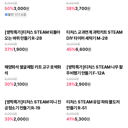
6,000
원
6,000
원
50
%
3,000
원
38
%
3,700
원
할인
인기상품
[방학특가]티처스 STEAM 되돌아
티처스 교과연계 과학키트 STEAM 
오는 바퀴 만들기 R-28
DIY 타이머 세탁기 M-28
3,000
원
12,000
원
37
%
1,900
원
45
%
6,600
원
해양화석 발굴체험 키트 교구 호박화
[방학특가]티처스 STEAM 나무 활
석
주비행기 만들기 F-12A
3,000
원
4,000
원
30
%
2,100
원
28
%
2,900
원
[방학특가]티처스 STEAM 미니 진
티처스 STEAM 유압 파워 불도저 
공청소기 만들기 R-19
만들기 R-51
3,000
원
9,000
원
33
%
2,000
원
41
%
5,300
원