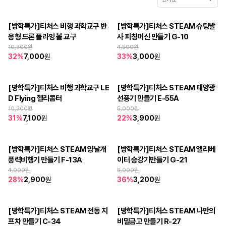
[방학특가]티처스 비행 과학교구 반
[방학특가]티처스 STEAM 슈팅발
응형 드론 플라잉 볼 교구
사 피칭머신 만들기 G-10
10,300
원
4,500
원
32
%
7,000
원
33
%
3,000
원
[방학특가]티처스 비행 과학교구 LE
[방학특가]티처스 STEAM 태양광 
D Flying 헬리콥터
선풍기 만들기 E-55A
10,300
원
5,000
원
31
%
7,100
원
22
%
3,900
원
[방학특가]티처스 STEAM 양날개 
[방학특가]티처스 STEAM 엘리베
풍력비행기 만들기 F-13A
이터 승강기만들기 G-21
4,000
원
5,000
원
28
%
2,900
원
36
%
3,200
원
[방학특가]티처스 STEAM 전동 지
[방학특가]티처스 STEAM 나만의 
프차 만들기 C-34
비밀금고 만들기 R-27