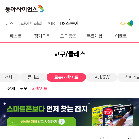
뉴스
d라이브러리
AIR
DS스토어
베스트
정기구독
교구·굿즈
무료체험
이벤트
교구/클래스
전체
클래스
로봇/과학키트
코딩/SW
실험키
전체
로봇
과학키트
인기순