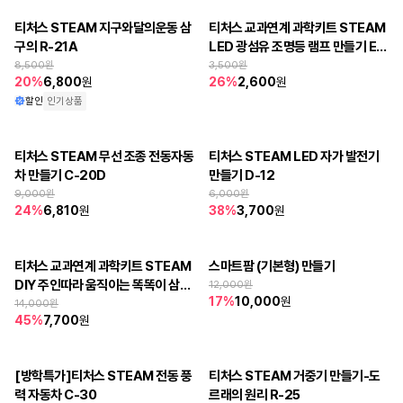
티처스 STEAM 지구와달의운동 삼
티처스 교과연계 과학키트 STEAM 
구의 R-21A
LED 광섬유 조명등 램프 만들기 E-
23
8,500
원
3,500
원
20
%
6,800
원
26
%
2,600
원
할인
인기상품
티처스 STEAM 무선 조종 전동자동
티처스 STEAM LED 자가 발전기 
차 만들기 C-20D
만들기 D-12
9,000
원
6,000
원
24
%
6,810
원
38
%
3,700
원
티처스 교과연계 과학키트 STEAM 
스마트팜 (기본형) 만들기
DIY 주인따라 움직이는 똑똑이 삼륜
12,000
원
17
%
10,000
원
자동차 A-13
14,000
원
45
%
7,700
원
[방학특가]티처스 STEAM 전동 풍
티처스 STEAM 거중기 만들기-도
력 자동차 C-30
르래의 원리 R-25